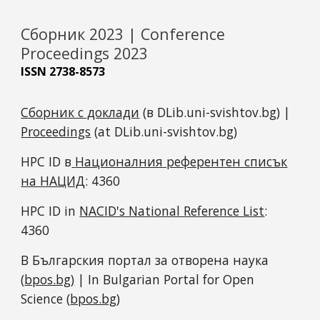
Сборник 2023 | Conference
Proceedings 2023
ISSN 2738-8573
Сборник с доклади
(в DLib.uni-svishtov.bg) |
Proceedings
(at DLib.uni-svishtov.bg)
HPC ID в
Националния референтен списък
на НАЦИД
: 4
360
HPC ID in
NACID's National Reference List
:
4
360
В Българския портал за отворена наука
(
bpos.bg)
| In Bulgarian Portal for Open
Science (
bpos.bg
)