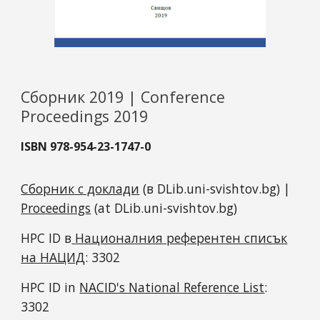
Сборник 2019 | Conference
Proceedings 2019
ISBN 978-954-23-1747-0
Сборник с доклади
(в DLib.uni-svishtov.bg) |
Proceedings
(at DLib.uni-svishtov.bg)
HPC ID в
Националния референтен списък
на НАЦИД
:
3302
HPC ID in
NACID's National Reference List
:
3302