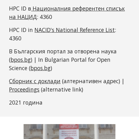
HPC ID в
Националния референтен списък
на НАЦИД
: 4
360
HPC ID in
NACID's National Reference List
:
4
360
В Българския портал за отворена наука
(
bpos.bg)
| In Bulgarian Portal for Open
Science (
bpos.bg
)
Сборник с доклади
(алтернативен адрес) |
Proceedings
(alternative link)
2021 година