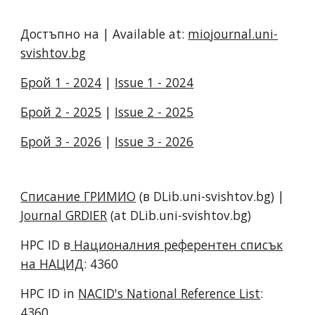
Достъпно на | Available at:
miojournal.uni-
svishtov.bg
Брой 1 - 2024
|
Issue 1 - 2024
Брой
2
- 202
5
|
Issue
2
- 202
5
Брой 3 - 2026
|
Issue 3 - 2026
Списание ГРИМИО
(в DLib.uni-svishtov.bg) |
Journal GRDIER
(at DLib.uni-svishtov.bg)
HPC ID в
Националния референтен списък
на НАЦИД
: 4
360
HPC ID in
NACID's National Reference List
:
4
360