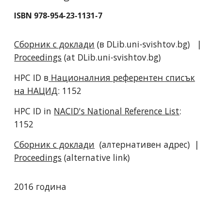
ISBN 978-954-23-1131-7
Сборник с доклади
(в DLib.uni-svishtov.bg) |
Proceedings
(at DLib.uni-svishtov.bg)
HPC ID в
Националния референтен списък
на НАЦИД
:
1152
HPC ID in
NACID's National Reference List
:
1152
Сборник с доклади
(алтернативен адрес) |
Proceedings
(alternative link)
2016 година