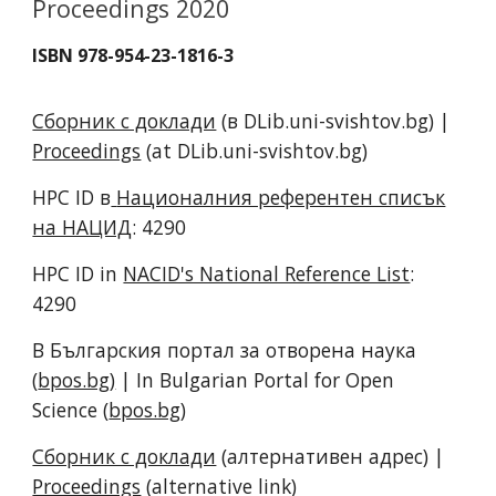
Proceedings 2020
ISBN 978-954-23-1816-3
Сборник с доклади
(в DLib.uni-svishtov.bg) |
Proceedings
(at DLib.uni-svishtov.bg)
HPC ID в
Националния референтен списък
на НАЦИД
: 4290
HPC ID in
NACID's National Reference List
:
4290
В Българския портал за отворена наука
(
bpos.bg)
| In Bulgarian Portal for Open
Science (
bpos.bg
)
Сборник с доклади
(алтернативен адрес) |
Proceedings
(alternative link)