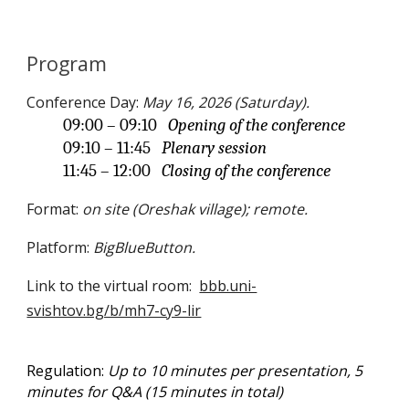
Program
Conference Da
y
:
May
16
, 202
6 (Saturday)
.
09:00 – 09:10
Opening of the conference
09:10 – 11:45
Plenary session
11:45 – 12:00
Closing of the conference
Format:
on site (
O
reshak village)
;
remote.
Platform:
BigBlueButton.
Link to the virtual room:
bbb.uni-
svishtov.bg/b/mh7-cy9-lir
Regulation:
Up to 10 minutes per presentation, 5
minutes for Q&A (15 minutes in total)