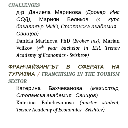
CHALLENGES
д-р Даниела Маринова
(Брокер Инс
ООД),
Мариян Великов
(4 курс
бакалавър МИО, Стопанска академия -
Свищов)
Daniela Marinova, PhD
(Broker Ins),
Marian
Velikov
(4
year bachelor in IER, Tsenov
th
Academy of Economics - Svishtov)
ФРАНЧАЙЗИНГЪТ В СФЕРАТА НА
ТУРИЗМА
/
FRANCHISING IN THE TOURISM
SECTOR
Катерина Бахчеванова
(магистър,
Стопанска академия - Свищов)
Katerina Bahchevanova
(master student,
Tsenov Academy of Economics - Svishtov)