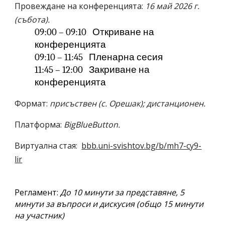
Провеждане на конференцията:
16
май 202
6
г.
(събота).
09:00 – 09:10 Откриване на
конференцията
09:10 – 11:45 Пленарна сесия
11:45 – 12:00 Закриване на
конференцията
Формат:
присъствен (с. Орешак)
;
дистанционен.
Платформа:
BigBlueButton.
В
иртуална стая
:
bbb.uni-svishtov.bg/b/mh7-cy9-
lir
Регламент:
До 10 минути за представяне, 5
минути за въпроси и дискусия (общо 15 минути
на участник)