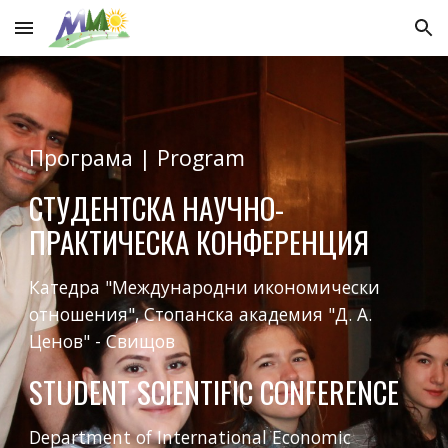
Skip to main content
Skip to navigation
Програма | Program
СТУДЕНТСКА НАУЧНО-
ПРАКТИЧЕСКА КОНФЕРЕНЦИЯ
Катедра "Международни икономически
отношения", Стопанска академия "Д. А.
Ценов" - Свищов
STUDENT SCIENTIFIC CONFERENCE
Department of International Economic