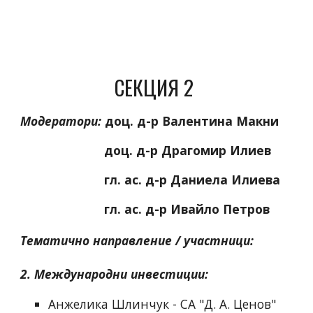
СЕКЦИЯ 2 
Модератори:
доц. д-р Валентина Макни
доц. д-р Драгомир Илиев
гл. ас. д-р Даниела Илиева
гл. ас. д-р Ивайло Петров
Тематично направление / 
участници
:
2. 
Международни инвестиции
:
Анжелика Шлинчук - СА "Д. А. Ценов"