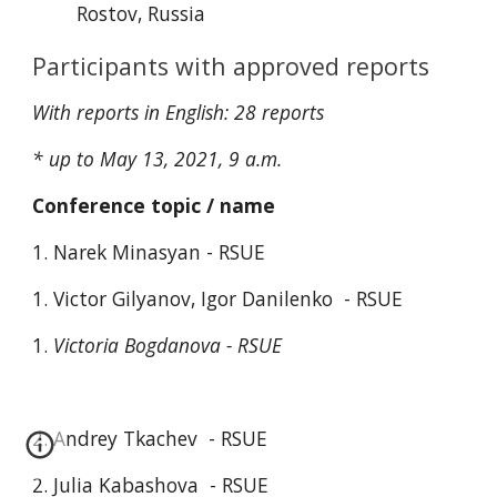
Rostov, Russia
Participants with approved reports
With r
eports in English: 2
8 reports
* up to May 13, 2021, 9 а.m.
Conference topic / name
1. Narek Minasyan - 
R
SUE
1. Victor Gilyanov, Igor Danilenko  - RSUE
1. 
Victoria Bogdanova - RSUE
2. Andrey Tkachev  - RSUE
2. Julia Kabashova  - RSUE